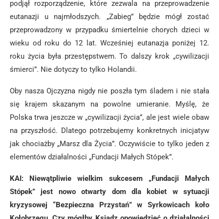
podjął rozporządzenie, które zezwala na przeprowadzenie
eutanazji u najmłodszych. „Zabieg” będzie mógł zostać
przeprowadzony w przypadku śmiertelnie chorych dzieci w
wieku od roku do 12 lat. Wcześniej eutanazja poniżej 12.
roku życia była przestępstwem. To dalszy krok „cywilizacji
śmierci”. Nie dotyczy to tylko Holandii.
Oby nasza Ojczyzna nigdy nie poszła tym śladem i nie stała
się krajem skazanym na powolne umieranie. Myślę, że
Polska trwa jeszcze w „cywilizacji życia”, ale jest wiele obaw
na przyszłość. Dlatego potrzebujemy konkretnych inicjatyw
jak chociażby „Marsz dla Życia”. Oczywiście to tylko jeden z
elementów działalności „Fundacji Małych Stópek”.
KAI: Niewątpliwie wielkim sukcesem „Fundacji Małych
Stópek” jest nowo otwarty dom dla kobiet w sytuacji
kryzysowej “Bezpieczna Przystań” w Syrkowicach koło
Kołobrzegu. Czy mógłby Ksiądz opowiedzieć o działalności