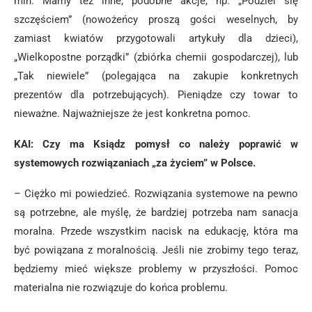
mln. Mamy też inne, podobne akcje, np. „Podziel się
szczęściem” (nowożeńcy proszą gości weselnych, by
zamiast kwiatów przygotowali artykuły dla dzieci),
„Wielkopostne porządki” (zbiórka chemii gospodarczej), lub
„Tak niewiele” (polegająca na zakupie konkretnych
prezentów dla potrzebujących). Pieniądze czy towar to
nieważne. Najważniejsze że jest konkretna pomoc.
KAI: Czy ma Ksiądz pomysł co należy poprawić w
systemowych rozwiązaniach „za życiem” w Polsce.
– Ciężko mi powiedzieć. Rozwiązania systemowe na pewno
są potrzebne, ale myślę, że bardziej potrzeba nam sanacja
moralna. Przede wszystkim nacisk na edukację, która ma
być powiązana z moralnością. Jeśli nie zrobimy tego teraz,
będziemy mieć większe problemy w przyszłości. Pomoc
materialna nie rozwiązuje do końca problemu.