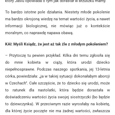
który Jasiu opowiada o tym jak dorastał w brzuszku mamy.
To bardzo istotne pole działania. Niestety młode pokolenie
ma bardzo okrojoną wiedzę na temat wartości życia, a nawet
informacji biologicznej, nie mówiąc już o kontekście
moralnym, co naprawdę napawa obawą.
KAI: Myśli Ksiądz, że jest aż tak źle z młodym pokoleniem?
– Przytoczę tu pewien przykład. Kilka dni temu zgłosiła się
do mnie kobieta w ciąży, która urodzi dziecko
niepełnosprawne. Podczas naszego spotkania, jej 13-letnia
córka, powiedziała: „ja w takiej sytuacji dokonałabym aborcji
w Czechach”. Całe szczęście, że to dziecko się urodzi, może
to ratunek dla nastolatki, która będzie dorastała w
doświadczeniu wartości życia swojej siostrzyczki (bo będzie
to dziewczynka). W przeciwnym razie wyrosłaby na kobietę,
dla której życie poczęte nie ma żadnej wartości, zwłaszcza