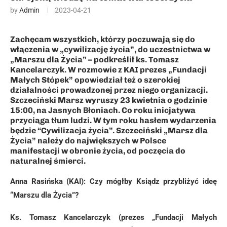
by
Admin
2023-04-21
Zachęcam wszystkich, którzy poczuwają się do
włączenia w „cywilizację życia”, do uczestnictwa w
„Marszu dla Życia” – podkreślił ks. Tomasz
Kancelarczyk. W rozmowie z KAI prezes „Fundacji
Małych Stópek” opowiedział też o szerokiej
działalności prowadzonej przez niego organizacji.
Szczeciński Marsz wyruszy 23 kwietnia o godzinie
15:00, na Jasnych Błoniach. Co roku inicjatywa
przyciąga tłum ludzi. W tym roku hasłem wydarzenia
będzie “Cywilizacja życia”. Szczeciński „Marsz dla
Życia” należy do największych w Polsce
manifestacji w obronie życia, od poczęcia do
naturalnej śmierci.
Anna Rasińska (KAI): Czy mógłby Ksiądz przybliżyć ideę
“Marszu dla Życia”?
Ks. Tomasz Kancelarczyk (prezes „Fundacji Małych