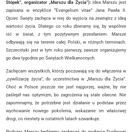
Stópek”, organizator „Marszu dla Życia”):
Idea Marszu jest
zapisana w encyklice “Evangelium vitae” Jana Pawła II.
Ojciec Święty zachęca w niej do wyjścia na zewnątrz z ideą
wartości życia. Dlatego co roku zbieramy się, by wspólnie
iść w świat, z tym pozytywnym przesłaniem. Marsze
odbywają się na terenie całej Polski, w różnych terminach.
Szczeciński jest w tym roku pierwszy, zawsze organizujemy
go dwa tygodnie po Świętach Wielkanocnych.
Zachęcam wszystkich, którzy poczuwają się do włączenia w
„cywilizację życia”, do uczestnictwa w „Marszu dla Życia”.
Choć w Polsce jeszcze nie jest najgorzej, ważne, by nie
zaślepił nas optymizm, bo zagrożenia są stale obecne. Nie
zapominajmy, że potrzebne jest działanie u podstaw przez
wychowanie nowego pokolenia, wskazanie im właściwej
drogi, co niestety w ostatnich latach szwankuje.
Podczas Marszu będziemy zachęcać do podjęcia Duchowej