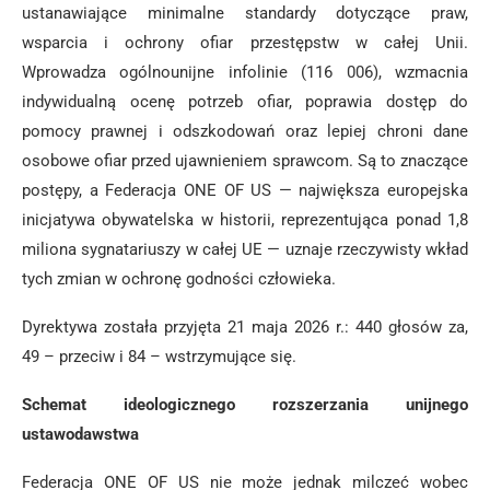
ustanawiające minimalne standardy dotyczące praw,
wsparcia i ochrony ofiar przestępstw w całej Unii.
Wprowadza ogólnounijne infolinie (116 006), wzmacnia
indywidualną ocenę potrzeb ofiar, poprawia dostęp do
pomocy prawnej i odszkodowań oraz lepiej chroni dane
osobowe ofiar przed ujawnieniem sprawcom. Są to znaczące
postępy, a Federacja ONE OF US — największa europejska
inicjatywa obywatelska w historii, reprezentująca ponad 1,8
miliona sygnatariuszy w całej UE — uznaje rzeczywisty wkład
tych zmian w ochronę godności człowieka.
Dyrektywa została przyjęta 21 maja 2026 r.: 440 głosów za,
49 – przeciw i 84 – wstrzymujące się.
Schemat ideologicznego rozszerzania unijnego
ustawodawstwa
Federacja ONE OF US nie może jednak milczeć wobec