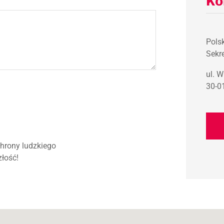
Ko
Pols
Sekre
ul. 
30-0
chrony ludzkiego
złość!