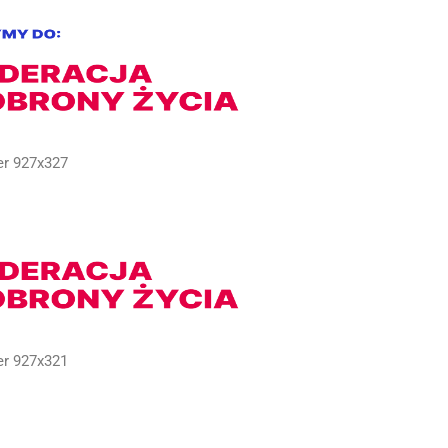
er 927x327
er 927x321