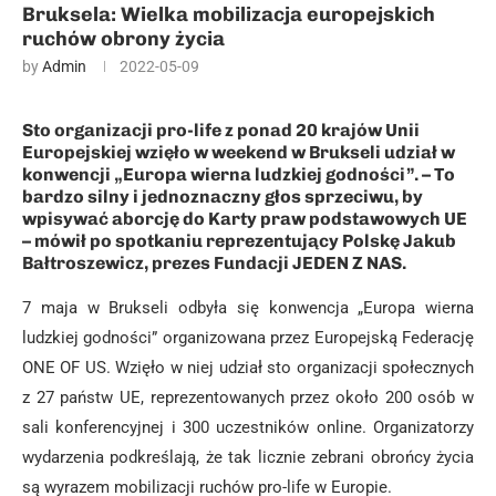
Bruksela: Wielka mobilizacja europejskich
ruchów obrony życia
by
Admin
2022-05-09
Sto organizacji pro-life z ponad 20 krajów Unii
Europejskiej wzięło w weekend w Brukseli udział w
konwencji „Europa wierna ludzkiej godności”. – To
bardzo silny i jednoznaczny głos sprzeciwu, by
wpisywać aborcję do Karty praw podstawowych UE
– mówił po spotkaniu reprezentujący Polskę Jakub
Bałtroszewicz, prezes Fundacji JEDEN Z NAS.
7 maja w Brukseli odbyła się konwencja „Europa wierna
ludzkiej godności” organizowana przez Europejską Federację
ONE OF US. Wzięło w niej udział sto organizacji społecznych
z 27 państw UE, reprezentowanych przez około 200 osób w
sali konferencyjnej i 300 uczestników online. Organizatorzy
wydarzenia podkreślają, że tak licznie zebrani obrońcy życia
są wyrazem mobilizacji ruchów pro-life w Europie.