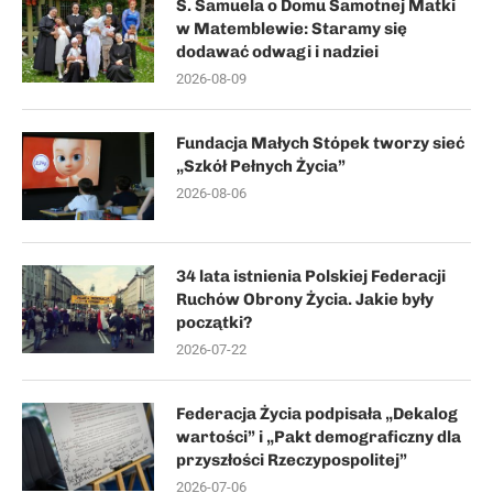
S. Samuela o Domu Samotnej Matki
w Matemblewie: Staramy się
dodawać odwagi i nadziei
2026-08-09
Fundacja Małych Stópek tworzy sieć
„Szkół Pełnych Życia”
2026-08-06
34 lata istnienia Polskiej Federacji
Ruchów Obrony Życia. Jakie były
początki?
2026-07-22
Federacja Życia podpisała „Dekalog
wartości” i „Pakt demograficzny dla
przyszłości Rzeczypospolitej”
2026-07-06