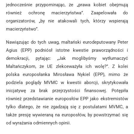
jednocześnie przypominając, że „prawa kobiet obejmują
również ochronę macierzyństwa”. Zaapelowała do
organizatorów, „by nie atakowali tych, którzy wspierają
macierzyństwo”.
Nawiązując do tych uwag, maltański eurodeputowany Peter
Agius (EPP) podniósł istotne kwestie praworządności i
demokracji, pytając: „Jak moglibyśmy wytłumaczyć
Maltańczykom, że UE zlekceważyła ich wolę?”. Z kolei
polska europosłanka Mirosława Nykiel (EPP), mimo że
podziela poglądy MVMC w kwestii aborcji, skrytykowała
inicjatywę za brak przejrzystości finansowej. Potępiła
również przedstawianie europosłów EPP jako ekstremistów
tylko dlatego, że nie zgadzają się z postulatami MVMC, a
także presję wywieraną na europosłów, by powstrzymać się
od wyrażania odmiennych opinii.