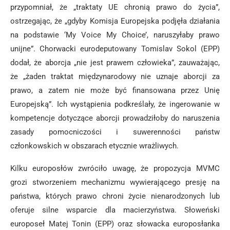
przypomniał, że „traktaty UE chronią prawo do życia”,
ostrzegając, że „gdyby Komisja Europejska podjęła działania
na podstawie ‘My Voice My Choice’, naruszyłaby prawo
unijne”. Chorwacki eurodeputowany Tomislav Sokol (EPP)
dodał, że aborcja „nie jest prawem człowieka”, zauważając,
że „żaden traktat międzynarodowy nie uznaje aborcji za
prawo, a zatem nie może być finansowana przez Unię
Europejską”. Ich wystąpienia podkreślały, że ingerowanie w
kompetencje dotyczące aborcji prowadziłoby do naruszenia
zasady pomocniczości i suwerenności państw
członkowskich w obszarach etycznie wrażliwych.
Kilku europosłów zwróciło uwagę, że propozycja MVMC
grozi stworzeniem mechanizmu wywierającego presję na
państwa, których prawo chroni życie nienarodzonych lub
oferuje silne wsparcie dla macierzyństwa. Słoweński
europoseł Matej Tonin (EPP) oraz słowacka europosłanka