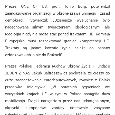
Prezes ONE OF US, prof. Tonio Borg, potwierdził
zaangażowanie organizacji w obronę prawa unijnego i zasad
demokracji. Stwierdził: „Dzisiejsze wysłuchanie było
nacechowane silnymi twierdzeniami ideologicznymi, ale
ideologia nigdy nie może stać ponad traktatami UE. Komisja
Europejska musi respektować granice kompetencji UE.
Traktaty są jasne: kwestie życia należą do państw
członkowskich, a nie do Brukseli”.
Prezes Polskiej Federacji Ruchów Obrony Życia i Fundacji
JEDEN Z NAS Jakub Bałtroszewicz podkreśla, że cieszy go
duże zaangażowanie eurodeputowanych, również z Polski
przeciwko inicjatywie. „W ostatnich tygodniach we
wszystkich krajach UE, w tym w Polsce nastąpiła duża
mobilizacja. Dzięki narzędziom przez nas udostępnionym,
skrzynki europosłów zostały dosłownie zasypane
dziesiątkami wiadomości od obywateli, którzy nie zgadzają