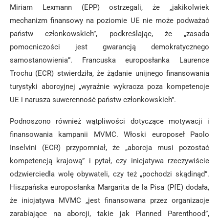
Miriam Lexmann (EPP) ostrzegali, że „jakikolwiek
mechanizm finansowy na poziomie UE nie może podważać
państw członkowskich”, podkreślając, że „zasada
pomocniczości jest gwarancją demokratycznego
samostanowienia”. Francuska europosłanka Laurence
Trochu (ECR) stwierdziła, że żądanie unijnego finansowania
turystyki aborcyjnej „wyraźnie wykracza poza kompetencje
UE i narusza suwerenność państw członkowskich”.
Podnoszono również wątpliwości dotyczące motywacji i
finansowania kampanii MVMC. Włoski europoseł Paolo
Inselvini (ECR) przypomniał, że „aborcja musi pozostać
kompetencją krajową” i pytał, czy inicjatywa rzeczywiście
odzwierciedla wolę obywateli, czy też „pochodzi skądinąd”.
Hiszpańska europosłanka Margarita de la Pisa (PfE) dodała,
że inicjatywa MVMC „jest finansowana przez organizacje
zarabiające na aborcji, takie jak Planned Parenthood”,