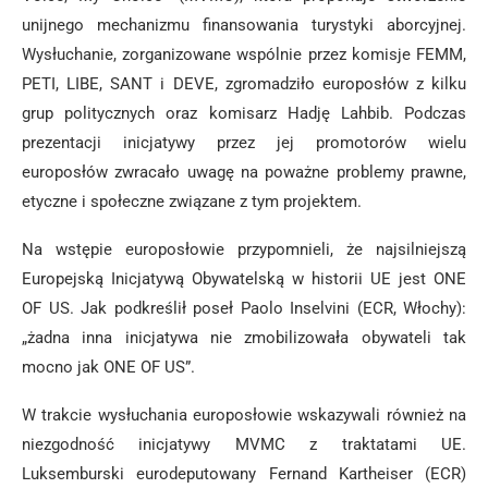
unijnego mechanizmu finansowania turystyki aborcyjnej.
Wysłuchanie, zorganizowane wspólnie przez komisje FEMM,
PETI, LIBE, SANT i DEVE, zgromadziło europosłów z kilku
grup politycznych oraz komisarz Hadję Lahbib. Podczas
prezentacji inicjatywy przez jej promotorów wielu
europosłów zwracało uwagę na poważne problemy prawne,
etyczne i społeczne związane z tym projektem.
Na wstępie europosłowie przypomnieli, że najsilniejszą
Europejską Inicjatywą Obywatelską w historii UE jest ONE
OF US. Jak podkreślił poseł Paolo Inselvini (ECR, Włochy):
„żadna inna inicjatywa nie zmobilizowała obywateli tak
mocno jak ONE OF US”.
W trakcie wysłuchania europosłowie wskazywali również na
niezgodność inicjatywy MVMC z traktatami UE.
Luksemburski eurodeputowany Fernand Kartheiser (ECR)