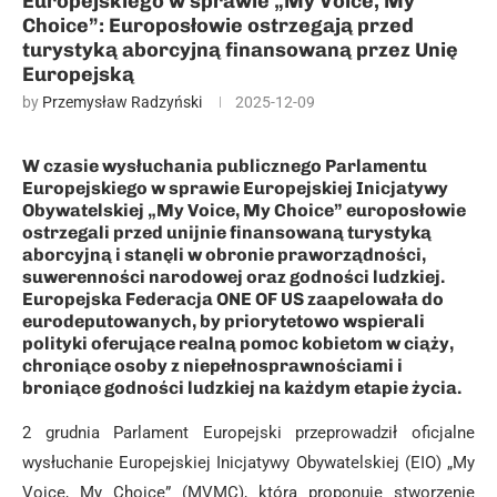
Europejskiego w sprawie „My Voice, My
Choice”: Europosłowie ostrzegają przed
turystyką aborcyjną finansowaną przez Unię
Europejską
by
Przemysław Radzyński
2025-12-09
W czasie wysłuchania publicznego Parlamentu
Europejskiego w sprawie Europejskiej Inicjatywy
Obywatelskiej „My Voice, My Choice” europosłowie
ostrzegali przed unijnie finansowaną turystyką
aborcyjną i stanęli w obronie praworządności,
suwerenności narodowej oraz godności ludzkiej.
Europejska Federacja ONE OF US zaapelowała do
eurodeputowanych, by priorytetowo wspierali
polityki oferujące realną pomoc kobietom w ciąży,
chroniące osoby z niepełnosprawnościami i
broniące godności ludzkiej na każdym etapie życia.
2 grudnia Parlament Europejski przeprowadził oficjalne
wysłuchanie Europejskiej Inicjatywy Obywatelskiej (EIO) „My
Voice, My Choice” (MVMC), która proponuje stworzenie