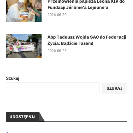
Przemówienia papieża Leona XIV do
Fundacji Jérôme’a Lejeune’a
2026-06-30
Abp Tadeusz Wojda SAC do Federacji
Życia: Bądźcie razem!
2026-06-26
Szukaj
SZUKAJ
UDOSTĘPNIJ