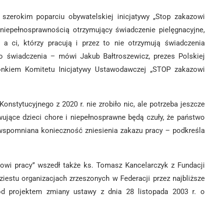
szerokim poparciu obywatelskiej inicjatywy „Stop zakazowi
z niepełnosprawnością otrzymujący świadczenie pielęgnacyjne,
a ci, którzy pracują i przez to nie otrzymują świadczenia
o świadczenia – mówi Jakub Bałtroszewicz, prezes Polskiej
łonkiem Komitetu Inicjatywy Ustawodawczej „STOP zakazowi
nstytucyjnego z 2020 r. nie zrobiło nic, ale potrzeba jeszcze
owujące dzieci chore i niepełnosprawne będą czuły, że państwo
 wspomniana konieczność zniesienia zakazu pracy – podkreśla
wi pracy” wszedł także ks. Tomasz Kancelarczyk z Fundacji
iestu organizacjach zrzeszonych w Federacji przez najbliższe
od projektem zmiany ustawy z dnia 28 listopada 2003 r. o