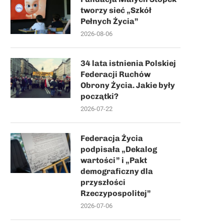
tworzy sieć „Szkół
Pełnych Życia”
2026-08-06
34 lata istnienia Polskiej
Federacji Ruchów
Obrony Życia. Jakie były
początki?
2026-07-22
Federacja Życia
podpisała „Dekalog
wartości” i „Pakt
demograficzny dla
przyszłości
Rzeczypospolitej”
2026-07-06