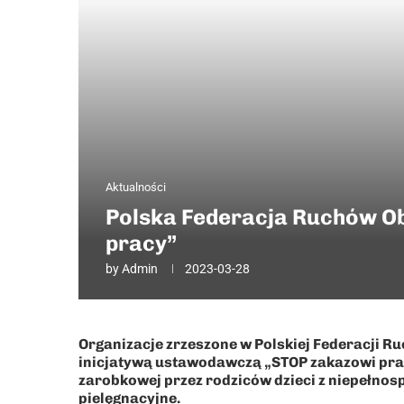
Aktualności
Polska Federacja Ruchów Ob
pracy”
by
Admin
2023-03-28
Organizacje zrzeszone w Polskiej Federacji R
inicjatywą ustawodawczą „STOP zakazowi pracy
zarobkowej przez rodziców dzieci z niepełnos
pielęgnacyjne.