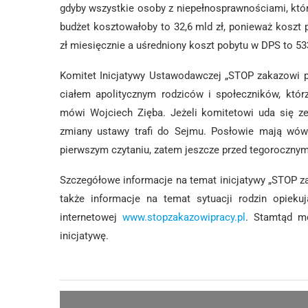
gdyby wszystkie osoby z niepełnosprawnościami, któr
budżet kosztowałoby to 32,6 mld zł, ponieważ koszt
zł miesięcznie a uśredniony koszt pobytu w DPS to 53
Komitet Inicjatywy Ustawodawczej „STOP zakazowi pr
ciałem apolitycznym rodziców i społeczników, kt
mówi Wojciech Zięba. Jeżeli komitetowi uda się ze
zmiany ustawy trafi do Sejmu. Posłowie mają wówc
pierwszym czytaniu, zatem jeszcze przed tegoroczny
Szczegółowe informacje na temat inicjatywy „STOP za
także informacje na temat sytuacji rodzin opieku
internetowej
www.stopzakazowipracy.pl
. Stamtąd mo
inicjatywę.