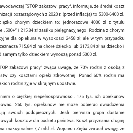
awodawczej “STOP zakazowi pracy”, informuje, że średni koszt
zacji pozarządowych z 2020 r. (przed inflacją) to 5300-6400 zł.
iężko chorym dzieckiem to: jednorazowe 4000 zł z tytułu
e „500+” i 215,84 zł zasiłku pielęgnacyjnego. Rodzina z chorym
cyjne dla opiekuna w wysokości 2458 zł, ale w tym przypadku
znacza 715,84 zł na chore dziecko lub 3173,84 zł na dziecko i
ad samym tylko dzieckiem wynoszą ponad 5000 zł.
TOP zakazowi pracy” zwąca uwagę, że 70% rodzin z osobą z
stw czy kosztami opieki zdrowotnej. Ponad 60% rodzin ma
akich rodzin żyje w skrajnym ubóstwie.
eniem o ciężkiej niepełnosprawności. 175 tys. ich opiekunów
acować. 260 tys. opiekunów nie może pobierać świadczenia
ują swoich podopiecznych. Jeśli pierwsza grupa dostanie
kowych kosztów dla budżetu państwa. Koszt przyznania drugiej
 na maksymalnie 7,7 mld zł. Wojciech Zięba zwrócił uwagę, że