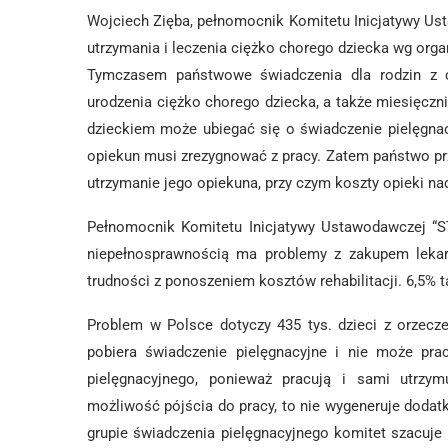
Wojciech Zięba, pełnomocnik Komitetu Inicjatywy Ust
utrzymania i leczenia ciężko chorego dziecka wg organi
Tymczasem państwowe świadczenia dla rodzin z c
urodzenia ciężko chorego dziecka, a także miesięczni
dzieckiem może ubiegać się o świadczenie pielęgna
opiekun musi zrezygnować z pracy. Zatem państwo prze
utrzymanie jego opiekuna, przy czym koszty opieki n
Pełnomocnik Komitetu Inicjatywy Ustawodawczej “S
niepełnosprawnością ma problemy z zakupem lekar
trudności z ponoszeniem kosztów rehabilitacji. 6,5% t
Problem w Polsce dotyczy 435 tys. dzieci z orzecz
pobiera świadczenie pielęgnacyjne i nie może pr
pielęgnacyjnego, ponieważ pracują i sami utrzym
możliwość pójścia do pracy, to nie wygeneruje dodat
grupie świadczenia pielęgnacyjnego komitet szacuje