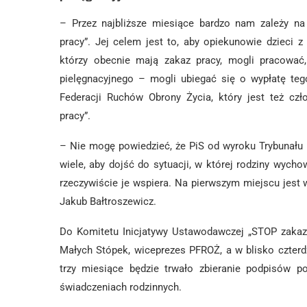
– Przez najbliższe miesiące bardzo nam zależy na 
pracy”. Jej celem jest to, aby opiekunowie dzieci 
którzy obecnie mają zakaz pracy, mogli pracować, 
pielęgnacyjnego – mogli ubiegać się o wypłatę teg
Federacji Ruchów Obrony Życia, który jest też cz
pracy”.
– Nie mogę powiedzieć, że PiS od wyroku Trybunału Ko
wiele, aby dojść do sytuacji, w której rodziny wych
rzeczywiście je wspiera. Na pierwszym miejscu jest
Jakub Bałtroszewicz.
Do Komitetu Inicjatywy Ustawodawczej „STOP zakazo
Małych Stópek, wiceprezes PFROŻ, a w blisko czterdz
trzy miesiące będzie trwało zbieranie podpisów p
świadczeniach rodzinnych.