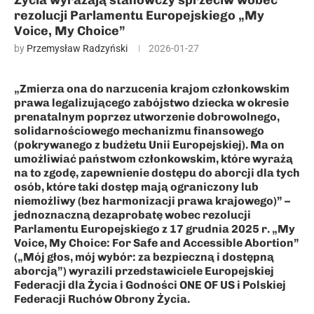
Życia wyrażają stanowczy sprzeciw wobec
rezolucji Parlamentu Europejskiego „My
Voice, My Choice”
by
Przemysław Radzyński
2026-01-27
„Zmierza ona do narzucenia krajom członkowskim
prawa legalizującego zabójstwo dziecka w okresie
prenatalnym poprzez utworzenie dobrowolnego,
solidarnościowego mechanizmu finansowego
(pokrywanego z budżetu Unii Europejskiej). Ma on
umożliwiać państwom członkowskim, które wyrażą
na to zgodę, zapewnienie dostępu do aborcji dla tych
osób, które taki dostęp mają ograniczony lub
niemożliwy (bez harmonizacji prawa krajowego)” –
jednoznaczną dezaprobatę wobec rezolucji
Parlamentu Europejskiego z 17 grudnia 2025 r. „My
Voice, My Choice: For Safe and Accessible Abortion”
(„Mój głos, mój wybór: za bezpieczną i dostępną
aborcją”) wyrazili przedstawiciele Europejskiej
Federacji dla Życia i Godności ONE OF US i Polskiej
Federacji Ruchów Obrony Życia.