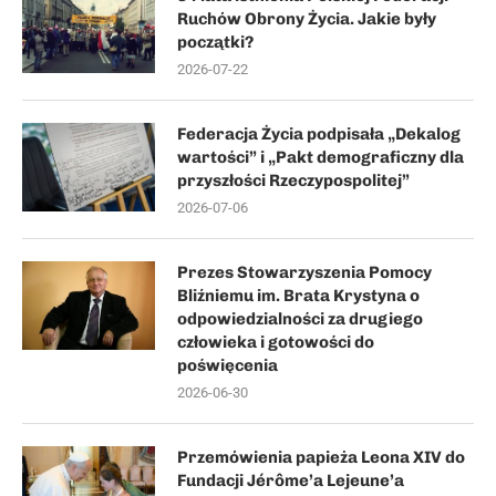
Ruchów Obrony Życia. Jakie były
początki?
2026-07-22
Federacja Życia podpisała „Dekalog
wartości” i „Pakt demograficzny dla
przyszłości Rzeczypospolitej”
2026-07-06
Prezes Stowarzyszenia Pomocy
Bliźniemu im. Brata Krystyna o
odpowiedzialności za drugiego
człowieka i gotowości do
poświęcenia
2026-06-30
Przemówienia papieża Leona XIV do
Fundacji Jérôme’a Lejeune’a