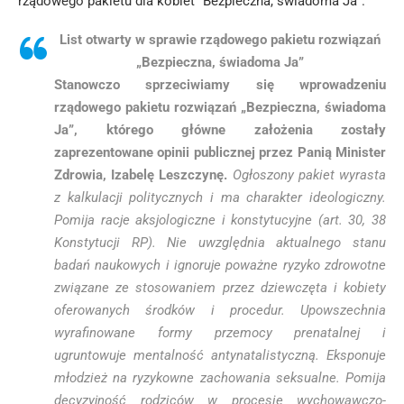
rządowego pakietu dla kobiet “Bezpieczna, świadoma Ja”.
List otwarty w sprawie rządowego pakietu rozwiązań
„Bezpieczna, świadoma Ja”
Stanowczo sprzeciwiamy się wprowadzeniu
rządowego pakietu rozwiązań „Bezpieczna, świadoma
Ja”, którego główne założenia zostały
zaprezentowane opinii publicznej przez Panią Minister
Zdrowia, Izabelę Leszczynę.
Ogłoszony pakiet wyrasta
z kalkulacji politycznych i ma charakter ideologiczny.
Pomija racje aksjologiczne i konstytucyjne (art. 30, 38
Konstytucji RP). Nie uwzględnia aktualnego stanu
badań naukowych i ignoruje poważne ryzyko zdrowotne
związane ze stosowaniem przez dziewczęta i kobiety
oferowanych środków i procedur. Upowszechnia
wyrafinowane formy przemocy prenatalnej i
ugruntowuje mentalność antynatalistyczną. Eksponuje
młodzież na ryzykowne zachowania seksualne. Pomija
decyzyjność rodziców w procesie wychowawczo-