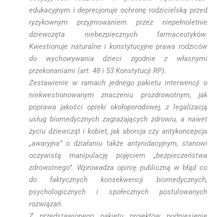
edukacyjnym i deprecjonuje ochronę rodzicielską przed
ryzykownym przyjmowaniem przez niepełnoletnie
dziewczęta niebezpiecznych farmaceutyków.
Kwestionuje naturalne i konstytucyjne prawa rodziców
do wychowywania dzieci zgodnie z własnymi
przekonaniami (art. 48 i 53 Konstytucji RP).
Zestawienie w ramach jednego pakietu interwencji o
niekwestionowanym znaczeniu prozdrowotnym, jak
poprawa jakości opieki okołoporodowej, z legalizacją
usług biomedycznych zagrażających zdrowiu, a nawet
życiu dziewcząt i kobiet, jak aborcja czy antykoncepcja
„awaryjna” o działaniu także antynidacyjnym, stanowi
oczywistą manipulację pojęciem „bezpieczeństwa
zdrowotnego”. Wprowadza opinię publiczną w błąd co
do faktycznych konsekwencji biomedycznych,
psychologicznych i społecznych postulowanych
rozwiązań.
Z przedstawionego pakietu projektów podniesienie