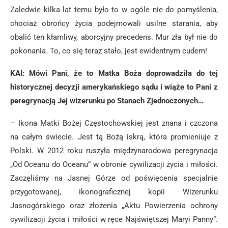
Zaledwie kilka lat temu było to w ogóle nie do pomyślenia,
chociaż obrońcy życia podejmowali usilne starania, aby
obalić ten kłamliwy, aborcyjny precedens. Mur zła był nie do
pokonania. To, co się teraz stało, jest ewidentnym cudem!
KAI: Mówi Pani, że to Matka Boża doprowadziła do tej
historycznej decyzji amerykańskiego sądu i wiąże to Pani z
peregrynacją Jej wizerunku po Stanach Zjednoczonych…
– Ikona Matki Bożej Częstochowskiej jest znana i czczona
na całym świecie. Jest tą Bożą iskrą, która promieniuje z
Polski. W 2012 roku ruszyła międzynarodowa peregrynacja
„Od Oceanu do Oceanu” w obronie cywilizacji życia i miłości.
Zaczęliśmy na Jasnej Górze od poświęcenia specjalnie
przygotowanej, ikonograficznej kopii Wizerunku
Jasnogórskiego oraz złożenia „Aktu Powierzenia ochrony
cywilizacji życia i miłości w ręce Najświętszej Maryi Panny”.