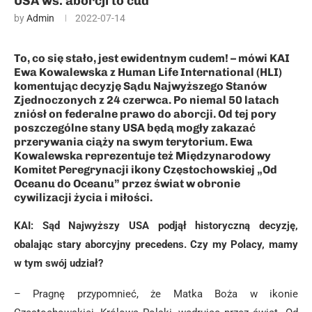
USA ws. aborcji to cud
by
Admin
2022-07-14
To, co się stało, jest ewidentnym cudem! – mówi KAI
Ewa Kowalewska z Human Life International (HLI)
komentując decyzję Sądu Najwyższego Stanów
Zjednoczonych z 24 czerwca. Po niemal 50 latach
zniósł on federalne prawo do aborcji. Od tej pory
poszczególne stany USA będą mogły zakazać
przerywania ciąży na swym terytorium. Ewa
Kowalewska reprezentuje też Międzynarodowy
Komitet Peregrynacji ikony Częstochowskiej „Od
Oceanu do Oceanu” przez świat w obronie
cywilizacji życia i miłości.
KAI: Sąd Najwyższy USA podjął historyczną decyzję,
obalając stary aborcyjny precedens. Czy my Polacy, mamy
w tym swój udział?
– Pragnę przypomnieć, że Matka Boża w ikonie