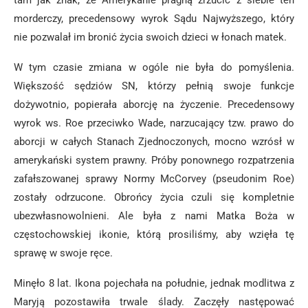
tam jak znak, że Amerykanie pragną zrzucić z siebie ten
morderczy, precedensowy wyrok Sądu Najwyższego, który
nie pozwalał im bronić życia swoich dzieci w łonach matek.
W tym czasie zmiana w ogóle nie była do pomyślenia.
Większość sędziów SN, którzy pełnią swoje funkcje
dożywotnio, popierała aborcję na życzenie. Precedensowy
wyrok ws. Roe przeciwko Wade, narzucający tzw. prawo do
aborcji w całych Stanach Zjednoczonych, mocno wzrósł w
amerykański system prawny. Próby ponownego rozpatrzenia
zafałszowanej sprawy Normy McCorvey (pseudonim Roe)
zostały odrzucone. Obrońcy życia czuli się kompletnie
ubezwłasnowolnieni. Ale była z nami Matka Boża w
częstochowskiej ikonie, którą prosiliśmy, aby wzięła tę
sprawę w swoje ręce.
Minęło 8 lat. Ikona pojechała na południe, jednak modlitwa z
Maryją pozostawiła trwale ślady. Zaczęły następować