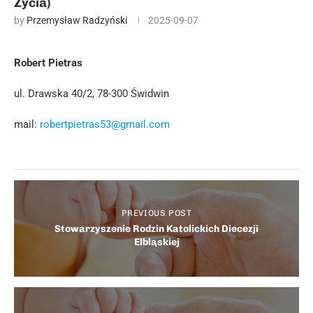
Życia)
by
Przemysław Radzyński
2025-09-07
Robert Pietras
ul. Drawska 40/2, 78-300 Świdwin
mail:
robertpietras53@gmail.com
PREVIOUS POST
Stowarzyszenie Rodzin Katolickich Diecezji
Elbląskiej