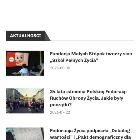
AKTUALNOŚCI
Fundacja Małych Stópek tworzy sieć
„Szkół Pełnych Życia”
2026-08-06
34 lata istnienia Polskiej Federacji
Ruchów Obrony Życia. Jakie były
początki?
2026-07-22
Federacja Życia podpisała „Dekalog
wartości” i „Pakt demograficzny dla