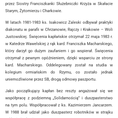
przez Siostry Franciszkanki Służebniczki Krzyża w Skałacie
Starym, Żytomierzu i Charkowie.
W latach 1981-1983 ks. Isakowicz Zaleski odbywał praktyki
diakonatu w parafii w Chrzanowie, Rajczy i Krakowie – Woli
Justowskiej. Święcenia kapłańskie otrzymał 22 maja 1983 r.
w Katedrze Wawelskiej z rąk kard. Franciszka Macharskiego,
który darzył go dużym zaufaniem i go wspierał. Święcenia
otrzymał z pewnym opóźnieniem, dzięki wsparciu ze strony
kard. Macharskiego. Oddelegowany został na studia w
kolegium ormiańskim do Rzymu, co zostało jednak
uniemożliwione przez SB, drogą odmowy paszportu.
Jako początkujący kapłan bez reszty angażował się we
współpracę z podziemną „Solidarnością” i duszpasterstwo
na tym polu. Współpracował z ks. Kazimierzem Jancarzem.
W 1988 brał udział jako duszpasterz robotników w strajku