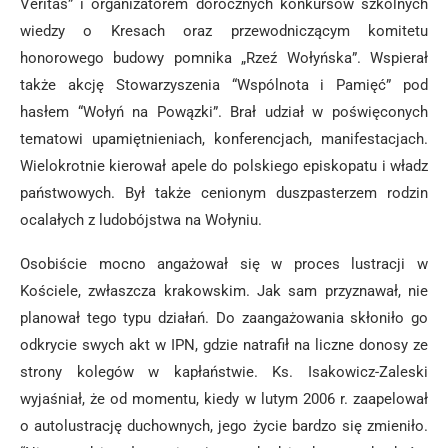
Veritas” i organizatorem dorocznych konkursów szkolnych
wiedzy o Kresach oraz przewodniczącym komitetu
honorowego budowy pomnika „Rzeź Wołyńska”. Wspierał
także akcję Stowarzyszenia “Wspólnota i Pamięć” pod
hasłem “Wołyń na Powązki”. Brał udział w poświęconych
tematowi upamiętnieniach, konferencjach, manifestacjach.
Wielokrotnie kierował apele do polskiego episkopatu i władz
państwowych. Był także cenionym duszpasterzem rodzin
ocalałych z ludobójstwa na Wołyniu.
Osobiście mocno angażował się w proces lustracji w
Kościele, zwłaszcza krakowskim. Jak sam przyznawał, nie
planował tego typu działań. Do zaangażowania skłoniło go
odkrycie swych akt w IPN, gdzie natrafił na liczne donosy ze
strony kolegów w kapłaństwie. Ks. Isakowicz-Zaleski
wyjaśniał, że od momentu, kiedy w lutym 2006 r. zaapelował
o autolustrację duchownych, jego życie bardzo się zmieniło.