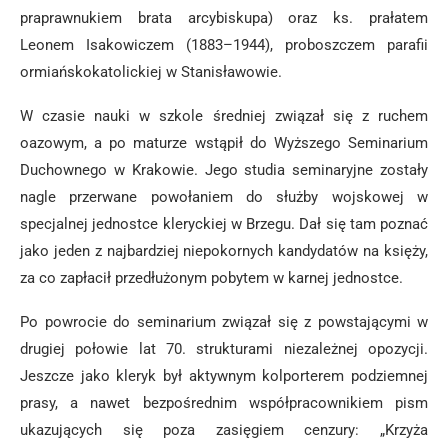
praprawnukiem brata arcybiskupa) oraz ks. prałatem
Leonem Isakowiczem (1883–1944), proboszczem parafii
ormiańskokatolickiej w Stanisławowie.
W czasie nauki w szkole średniej związał się z ruchem
oazowym, a po maturze wstąpił do Wyższego Seminarium
Duchownego w Krakowie. Jego studia seminaryjne zostały
nagle przerwane powołaniem do służby wojskowej w
specjalnej jednostce kleryckiej w Brzegu. Dał się tam poznać
jako jeden z najbardziej niepokornych kandydatów na księży,
za co zapłacił przedłużonym pobytem w karnej jednostce.
Po powrocie do seminarium związał się z powstającymi w
drugiej połowie lat 70. strukturami niezależnej opozycji.
Jeszcze jako kleryk był aktywnym kolporterem podziemnej
prasy, a nawet bezpośrednim współpracownikiem pism
ukazujących się poza zasięgiem cenzury: „Krzyża