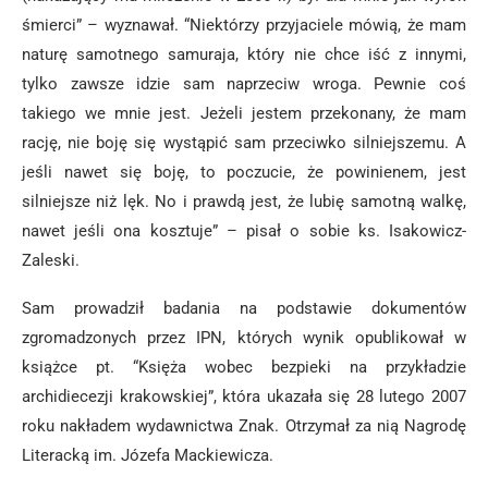
śmierci” – wyznawał. “Niektórzy przyjaciele mówią, że mam
naturę samotnego samuraja, który nie chce iść z innymi,
tylko zawsze idzie sam naprzeciw wroga. Pewnie coś
takiego we mnie jest. Jeżeli jestem przekonany, że mam
rację, nie boję się wystąpić sam przeciwko silniejszemu. A
jeśli nawet się boję, to poczucie, że powinienem, jest
silniejsze niż lęk. No i prawdą jest, że lubię samotną walkę,
nawet jeśli ona kosztuje” – pisał o sobie ks. Isakowicz-
Zaleski.
Sam prowadził badania na podstawie dokumentów
zgromadzonych przez IPN, których wynik opublikował w
książce pt. “Księża wobec bezpieki na przykładzie
archidiecezji krakowskiej”, która ukazała się 28 lutego 2007
roku nakładem wydawnictwa Znak. Otrzymał za nią Nagrodę
Literacką im. Józefa Mackiewicza.