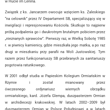
w Hucie im Lenina.
Związek z ks. Jancarzem owocuje wzięciem ks. Zaleskiego
“na celownik” przez IV Departament SB, specjalizujący się w
inwigilacji i represjonowaniu Kościoła. Skutkuje to najpierw
próbą podpalenia go i dwukrotnym brutalnym pobiciem przez
„nieznanych sprawców”. Pierwszy raz, w Wielką Sobotę 1985
r. w piwnicy kamienicy, gdzie mieszkała jego matka, a po raz
drugi w mieszkaniu przy parafii na Woli Justowskiej. Tym
razem przez funkcjonariuszy SB przebranych za sanitariuszy
pogotowia ratunkowego.
W 2001 odbył studia w Papieskim Kolegium Ormiańskim w
Rzymie i został mianowany przez
ówczesnego ordynariusz wiernych obrządku
ormiańskiego, kard. Józefa Glempa, duszpasterzem Ormian
w archidiecezji krakowskiej. W latach 2002–2009 był
duszpasterzem Ormian w Polsce Południowej a w latach