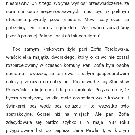
niesprawny. On z tego Wołynia wyniósł przeświadczenie, że
dom dla osób niepełnosprawnych musi być w pięknym
otoczeniu przyrody, poza miastem. Mówił cały czas, że
potrzebny jest dom z ogródkiem. We dwóch zaczęliśmy
jeździć po całej Polsce i szukać takiego domu”.
– Pod samym Krakowem żyła pani Zofia Tetelowska,
właścicielka majątku dworskiego, który o dziwo nie został
rozparcelowany w czasach komuny. Pani Zofia była osobą
samotną i uważała, że ten dwór z całym gospodarstwem
należy przekazać na dobry cel. Rozmawiał z nią Stanisław
Pruszyński i oboje doszli do porozumienia. Przyznam się, że
byłem sceptyczny, bo dla mnie gospodarstwo z krowami i
świnkami, bez wody, bez dojazdu – to wszystko było
abstrakcyjne. Gorzej niż na misjach. Ale pani Zofia
zdecydowała się bardzo szybko i 19 maja 1987 roku
przygotowała list do papieża Jana Pawła II, w którym