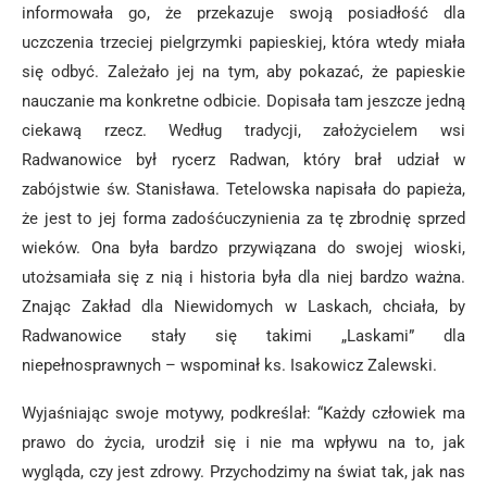
informowała go, że przekazuje swoją posiadłość dla
uczczenia trzeciej pielgrzymki papieskiej, która wtedy miała
się odbyć. Zależało jej na tym, aby pokazać, że papieskie
nauczanie ma konkretne odbicie. Dopisała tam jeszcze jedną
ciekawą rzecz. Według tradycji, założycielem wsi
Radwanowice był rycerz Radwan, który brał udział w
zabójstwie św. Stanisława. Tetelowska napisała do papieża,
że jest to jej forma zadośćuczynienia za tę zbrodnię sprzed
wieków. Ona była bardzo przywiązana do swojej wioski,
utożsamiała się z nią i historia była dla niej bardzo ważna.
Znając Zakład dla Niewidomych w Laskach, chciała, by
Radwanowice stały się takimi „Laskami” dla
niepełnosprawnych – wspominał ks. Isakowicz Zalewski.
Wyjaśniając swoje motywy, podkreślał: “Każdy człowiek ma
prawo do życia, urodził się i nie ma wpływu na to, jak
wygląda, czy jest zdrowy. Przychodzimy na świat tak, jak nas