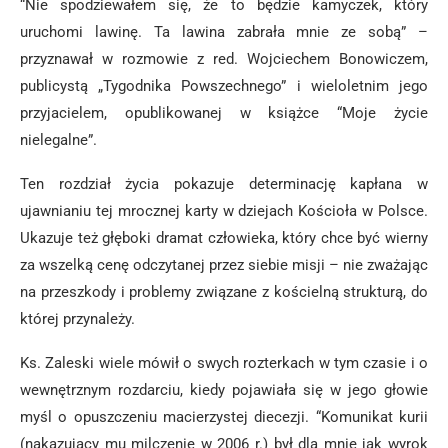
“Nie spodziewałem się, że to będzie kamyczek, który
uruchomi lawinę. Ta lawina zabrała mnie ze sobą” –
przyznawał w rozmowie z red. Wojciechem Bonowiczem,
publicystą „Tygodnika Powszechnego” i wieloletnim jego
przyjacielem, opublikowanej w książce “Moje życie
nielegalne”.
Ten rozdział życia pokazuje determinację kapłana w
ujawnianiu tej mrocznej karty w dziejach Kościoła w Polsce.
Ukazuje też głęboki dramat człowieka, który chce być wierny
za wszelką cenę odczytanej przez siebie misji – nie zważając
na przeszkody i problemy związane z kościelną strukturą, do
której przynależy.
Ks. Zaleski wiele mówił o swych rozterkach w tym czasie i o
wewnętrznym rozdarciu, kiedy pojawiała się w jego głowie
myśl o opuszczeniu macierzystej diecezji. “Komunikat kurii
(nakazujący mu milczenie w 2006 r.) był dla mnie jak wyrok