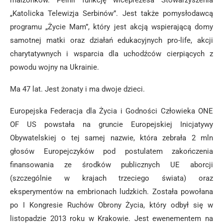
małżonków. Pełnił funkcję wiceprezesa Stowarzyszenia
„Katolicka Telewizja Serbinów”. Jest także pomysłodawcą
programu „Życie Mam”, który jest akcją wspierającą domy
samotnej matki oraz działań edukacyjnych pro-life, akcji
charytatywnych i wsparcia dla uchodźców cierpiących z
powodu wojny na Ukrainie.
Ma 47 lat. Jest żonaty i ma dwoje dzieci.
Europejska Federacja dla Życia i Godności Człowieka ONE
OF US powstała na gruncie Europejskiej Inicjatywy
Obywatelskiej o tej samej nazwie, która zebrała 2 mln
głosów Europejczyków pod postulatem zakończenia
finansowania ze środków publicznych UE aborcji
(szczególnie w krajach trzeciego świata) oraz
eksperymentów na embrionach ludzkich. Została powołana
po I Kongresie Ruchów Obrony Życia, który odbył się w
listopadzie 2013 roku w Krakowie. Jest ewenementem na