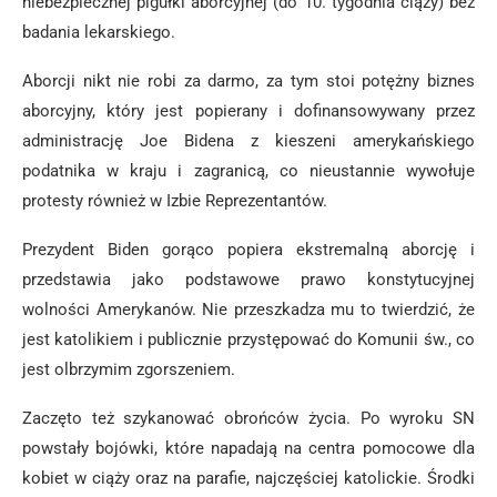
niebezpiecznej pigułki aborcyjnej (do 10. tygodnia ciąży) bez
badania lekarskiego.
Aborcji nikt nie robi za darmo, za tym stoi potężny biznes
aborcyjny, który jest popierany i dofinansowywany przez
administrację Joe Bidena z kieszeni amerykańskiego
podatnika w kraju i zagranicą, co nieustannie wywołuje
protesty również w Izbie Reprezentantów.
Prezydent Biden gorąco popiera ekstremalną aborcję i
przedstawia jako podstawowe prawo konstytucyjnej
wolności Amerykanów. Nie przeszkadza mu to twierdzić, że
jest katolikiem i publicznie przystępować do Komunii św., co
jest olbrzymim zgorszeniem.
Zaczęto też szykanować obrońców życia. Po wyroku SN
powstały bojówki, które napadają na centra pomocowe dla
kobiet w ciąży oraz na parafie, najczęściej katolickie. Środki