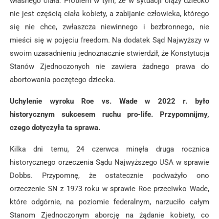
własnego ciała. Problem w tym, że w sytuacji ciąży dziecko
nie jest częścią ciała kobiety, a zabijanie człowieka, którego
się nie chce, zwłaszcza niewinnego i bezbronnego, nie
mieści się w pojęciu freedom. Na dodatek Sąd Najwyższy w
swoim uzasadnieniu jednoznacznie stwierdził, że Konstytucja
Stanów Zjednoczonych nie zawiera żadnego prawa do
abortowania poczętego dziecka.
Uchylenie wyroku Roe vs. Wade w 2022 r. było
historycznym sukcesem ruchu pro-life. Przypomnijmy,
czego dotyczyła ta sprawa.
Kilka dni temu, 24 czerwca minęła druga rocznica
historycznego orzeczenia Sądu Najwyższego USA w sprawie
Dobbs. Przypomnę, że ostatecznie podważyło ono
orzeczenie SN z 1973 roku w sprawie Roe przeciwko Wade,
które odgórnie, na poziomie federalnym, narzuciło całym
Stanom Zjednoczonym aborcję na żądanie kobiety, co