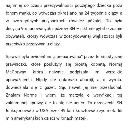
najmniej do czasu przeżywalności poczętego dziecka poza
łonem matki, co wówczas określano na 24 tygodnie ciąży, a
w szczególnych przypadkach również później. To była
decyzja 9 mianowanych sędziów SN – nikt nie pytał o zdanie
obywateli, którzy wówczas w zdecydowanej większości byli
przeciwko przerywaniu ciąży.
Sprawa była ewidentnie „spreparowana” przez feministyczne
prawniczki, które posłużyły się prostą kobietą, Normą
McCorway, która naiwnie podpisała im wszelkie
upoważnienia. Nigdy nie dokonała aborcji, a o wyroku
dowiedziała się z gazet. Sąd nawet jej nie przesłuchał.
Znałam Normę i wiem, że marzyła o weryfikacji tej
zakłamanej sprawy, ale to się nie udało. To orzeczenie SN
funkcjonowało w USA przez 49 lat i kosztowało życie ok. 65
mln amerykańskich dzieci w łonach matek.