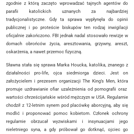
zgodnie z którą zaczęto wprowadzać tajnych agentów do
parafii katolickich uznanych za najbardziej
tradycjonalistyczne. Gdy ta sprawa wypłynęła do opinii
publicznej i po proteście biskupów ten rodzaj inwigilacji
oficjalnie zakończono. FBI jednak nadal stosowało rewizje w
domach obrońców życia, aresztowania, grzywny, areszt,
oskarżenia, a nawet przemoc fizyczną.
Sławna stała się sprawa Marka Houcka, katolika, znanego z
działalności pro-life, ojca siedmiorga dzieci. Jest on
założycielem i prezesem organizacji The King’s Men, która
promuje uzdrawianie ofiar uzależnienia od pornografii oraz
wartości chrześcijańskie wśród mężczyzn w USA. Regularnie
chodził z 12-letnim synem pod placówkę aborcyjną, aby się
modlić i proponować pomoc kobietom. Członek ochrony
regularnie obrzucał wyzwiskami i insynuacjami jego
nieletniego syna, a gdy próbował go dotknąć, ojciec go