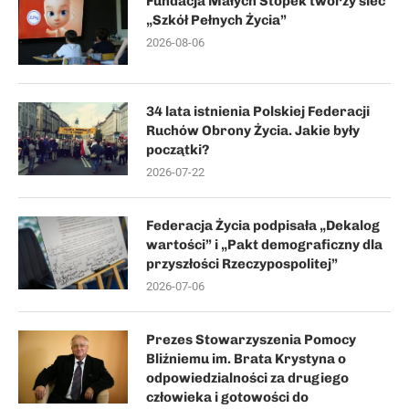
Fundacja Małych Stópek tworzy sieć
„Szkół Pełnych Życia”
2026-08-06
34 lata istnienia Polskiej Federacji
Ruchów Obrony Życia. Jakie były
początki?
2026-07-22
Federacja Życia podpisała „Dekalog
wartości” i „Pakt demograficzny dla
przyszłości Rzeczypospolitej”
2026-07-06
Prezes Stowarzyszenia Pomocy
Bliźniemu im. Brata Krystyna o
odpowiedzialności za drugiego
człowieka i gotowości do