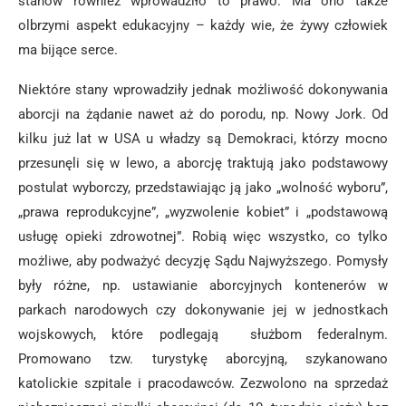
stanów również wprowadziło to prawo. Ma ono także
olbrzymi aspekt edukacyjny – każdy wie, że żywy człowiek
ma bijące serce.
Niektóre stany wprowadziły jednak możliwość dokonywania
aborcji na żądanie nawet aż do porodu, np. Nowy Jork. Od
kilku już lat w USA u władzy są Demokraci, którzy mocno
przesunęli się w lewo, a aborcję traktują jako podstawowy
postulat wyborczy, przedstawiając ją jako „wolność wyboru”,
„prawa reprodukcyjne”, „wyzwolenie kobiet” i „podstawową
usługę opieki zdrowotnej”. Robią więc wszystko, co tylko
możliwe, aby podważyć decyzję Sądu Najwyższego. Pomysły
były różne, np. ustawianie aborcyjnych kontenerów w
parkach narodowych czy dokonywanie jej w jednostkach
wojskowych, które podlegają służbom federalnym.
Promowano tzw. turystykę aborcyjną, szykanowano
katolickie szpitale i pracodawców. Zezwolono na sprzedaż