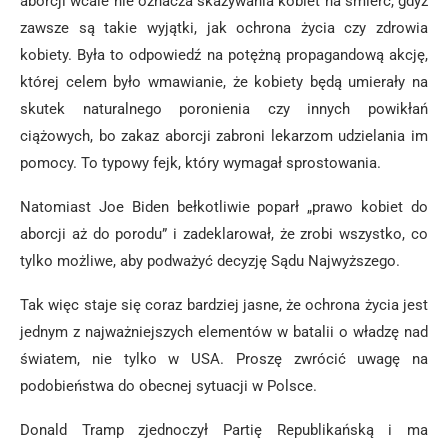
aborcji wcale nie oznacza skazywania kobiet na śmierć, gdyż
zawsze są takie wyjątki, jak ochrona życia czy zdrowia
kobiety. Była to odpowiedź na potężną propagandową akcję,
której celem było wmawianie, że kobiety będą umierały na
skutek naturalnego poronienia czy innych powikłań
ciążowych, bo zakaz aborcji zabroni lekarzom udzielania im
pomocy. To typowy fejk, który wymagał sprostowania.
Natomiast Joe Biden bełkotliwie poparł „prawo kobiet do
aborcji aż do porodu” i zadeklarował, że zrobi wszystko, co
tylko możliwe, aby podważyć decyzję Sądu Najwyższego.
Tak więc staje się coraz bardziej jasne, że ochrona życia jest
jednym z najważniejszych elementów w batalii o władzę nad
światem, nie tylko w USA. Proszę zwrócić uwagę na
podobieństwa do obecnej sytuacji w Polsce.
Donald Tramp zjednoczył Partię Republikańską i ma