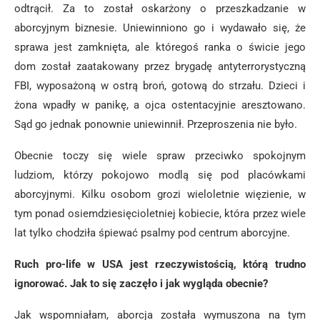
odtrącił. Za to został oskarżony o przeszkadzanie w
aborcyjnym biznesie. Uniewinniono go i wydawało się, że
sprawa jest zamknięta, ale któregoś ranka o świcie jego
dom został zaatakowany przez brygadę antyterrorystyczną
FBI, wyposażoną w ostrą broń, gotową do strzału. Dzieci i
żona wpadły w panikę, a ojca ostentacyjnie aresztowano.
Sąd go jednak ponownie uniewinnił. Przeproszenia nie było.
Obecnie toczy się wiele spraw przeciwko spokojnym
ludziom, którzy pokojowo modlą się pod placówkami
aborcyjnymi. Kilku osobom grozi wieloletnie więzienie, w
tym ponad osiemdziesięcioletniej kobiecie, która przez wiele
lat tylko chodziła śpiewać psalmy pod centrum aborcyjne.
Ruch pro-life w USA jest rzeczywistością, którą trudno
ignorować. Jak to się zaczęło i jak wygląda obecnie?
Jak wspomniałam, aborcja została wymuszona na tym