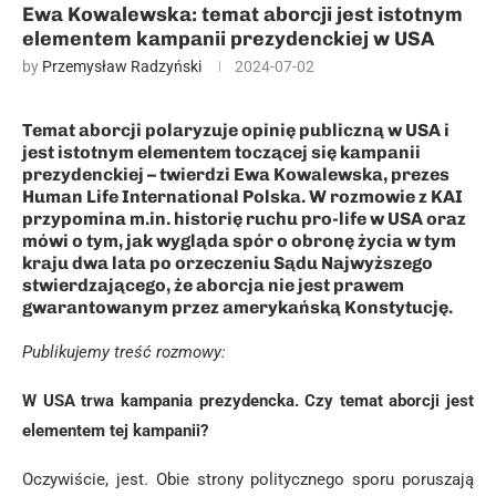
Ewa Kowalewska: temat aborcji jest istotnym
elementem kampanii prezydenckiej w USA
by
Przemysław Radzyński
2024-07-02
Temat aborcji polaryzuje opinię publiczną w USA i
jest istotnym elementem toczącej się kampanii
prezydenckiej – twierdzi Ewa Kowalewska, prezes
Human Life International Polska. W rozmowie z KAI
przypomina m.in. historię ruchu pro-life w USA oraz
mówi o tym, jak wygląda spór o obronę życia w tym
kraju dwa lata po orzeczeniu Sądu Najwyższego
stwierdzającego, że aborcja nie jest prawem
gwarantowanym przez amerykańską Konstytucję.
Publikujemy treść rozmowy:
W USA trwa kampania prezydencka. Czy temat aborcji jest
elementem tej kampanii?
Oczywiście, jest. Obie strony politycznego sporu poruszają