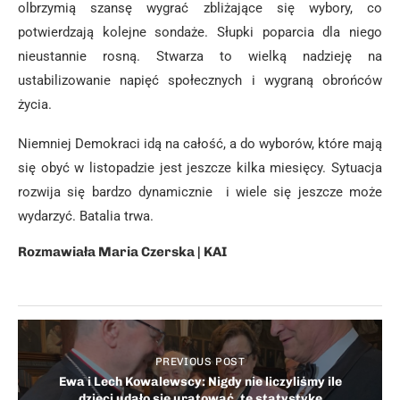
olbrzymią szansę wygrać zbliżające się wybory, co
potwierdzają kolejne sondaże. Słupki poparcia dla niego
nieustannie rosną. Stwarza to wielką nadzieję na
ustabilizowanie napięć społecznych i wygraną obrońców
życia.
Niemniej Demokraci idą na całość, a do wyborów, które mają
się obyć w listopadzie jest jeszcze kilka miesięcy. Sytuacja
rozwija się bardzo dynamicznie i wiele się jeszcze może
wydarzyć. Batalia trwa.
Rozmawiała Maria Czerska | KAI
PREVIOUS POST
Ewa i Lech Kowalewscy: Nigdy nie liczyliśmy ile
dzieci udało się uratować, tę statystykę