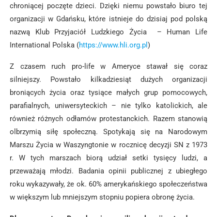
chroniącej poczęte dzieci. Dzięki niemu powstało biuro tej
organizacji w Gdańsku, które istnieje do dzisiaj pod polską
nazwą Klub Przyjaciół Ludzkiego Życia – Human Life
International Polska (
https://www.hli.org.pl
)
Z czasem ruch pro-life w Ameryce stawał się coraz
silniejszy. Powstało kilkadziesiąt dużych organizacji
broniących życia oraz tysiące małych grup pomocowych,
parafialnych, uniwersyteckich – nie tylko katolickich, ale
również różnych odłamów protestanckich. Razem stanowią
olbrzymią siłę społeczną. Spotykają się na Narodowym
Marszu Życia w Waszyngtonie w rocznicę decyzji SN z 1973
r. W tych marszach biorą udział setki tysięcy ludzi, a
przeważają młodzi. Badania opinii publicznej z ubiegłego
roku wykazywały, że ok. 60% amerykańskiego społeczeństwa
w większym lub mniejszym stopniu popiera obronę życia.