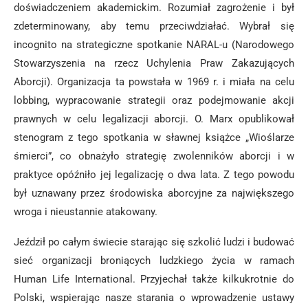
doświadczeniem akademickim. Rozumiał zagrożenie i był
zdeterminowany, aby temu przeciwdziałać. Wybrał się
incognito na strategiczne spotkanie NARAL-u (Narodowego
Stowarzyszenia na rzecz Uchylenia Praw Zakazujących
Aborcji). Organizacja ta powstała w 1969 r. i miała na celu
lobbing, wypracowanie strategii oraz podejmowanie akcji
prawnych w celu legalizacji aborcji. O. Marx opublikował
stenogram z tego spotkania w sławnej książce „Wioślarze
śmierci”, co obnażyło strategię zwolenników aborcji i w
praktyce opóźniło jej legalizację o dwa lata. Z tego powodu
był uznawany przez środowiska aborcyjne za największego
wroga i nieustannie atakowany.
Jeździł po całym świecie starając się szkolić ludzi i budować
sieć organizacji broniących ludzkiego życia w ramach
Human Life International. Przyjechał także kilkukrotnie do
Polski, wspierając nasze starania o wprowadzenie ustawy