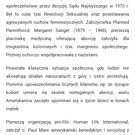
społeczeństwie przez decyzję Sądu Najwyższego w 1973 r.
Był to czas tzw. Rewolucji Seksualnej oraz powstawania
agresywnych ruchów feministycznych. Założycielka Planned
Parenthood, Margaret Sanger (1879 – 1966), pierwszą
placówkę medyczną oferującą aborcję założyła dla
imigrantów, kolorowych i tzw. marginesu społecznego.
Później ochoczo współpracowała z nazistami.
Powstała klasyczna sytuacja społeczna, gdy ludzie nie
akceptują działań narzucanych z góry i ostro protestują.
Pomimo upowszechniania licznych kłamstw, np. że tysiące
kobiet umiera na skutek nielegalnych aborcji, wielu
Amerykanów zaczęło upominać się o życie dzieci w łonach
matek.
Pierwszą organizację pro-life, Human Life International,
założył o. Paul Marx amerykański benedyktyn i socjolog z