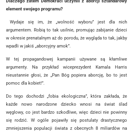
Dlaczego zatem Demokraci uczynili z aborcji sztandarowy
element swojego programu?
Wydaje się im, że „wolność wyboru” jest dla nich
argumentem. Robią to tak usilnie, promując zabijanie dzieci
w okresie prenatalnym aż do porodu, że wygląda to tak, jakby
wpadli w jakiś „aborcyjny amok”.
W tej propagandowej kampanii używane są kłamliwe
argumenty. Na przykład wiceprezydent Kamala Harris
nieustannie głosi, że „Pan Bóg popiera aborcję, bo to jest
pomoc dla kobiet!”.
Do tego dochodzi „fobia ekologiczna”, która zakłada, że
każde nowo narodzone dziecko wnosi na świat ślad
węglowy, co jest bardzo szkodliwe, więc dzieci nie powinny
się rodzić. W ogóle pojawiły się postulaty drastycznego
zmniejszenia populacji świata z obecnych 8 miliardów na