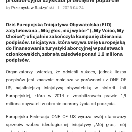
proaborcyjna uzyskała przeciętne poparcie
by
Przemysław Radzyński
2025-04-24
Dziś Europejska Inicjatywa Obywatelska (EIO)
zatytułowana „Mój głos, mój wybór” („My Voice, My
Choice”) oficjalnie zakończyła kampanię zbierania
podpisów. Inicjatywa, która wzywa Unię Europejską
do finansowania turystyki aborcyjnej w państwach
członkowskich, zebrała zaledwie ponad 1,2 miliona
podpisów.
Organizatorzy twierdzą, że odnieśli sukces, jednak liczba
podpisów jest znacznie mniejsza w porównaniu z ONE OF
US, najsilniejszą inicjatywą obywatelską w historii Unii
Europejskiej, która w 2014 r. zmobilizowała prawie 1,9
miliona obywateli w obronie ochrony życia od poczęcia.
Europejska Federacja ONE OF US wyraża swój stanowczy
sprzeciw wobec ideologicznej inicjatywy „Mój głos, mój