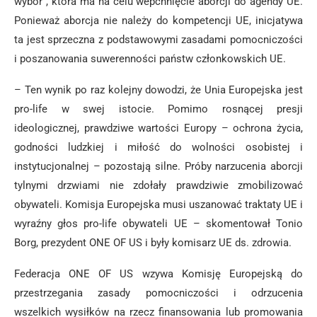
wybór”, która ma na celu wepchnięcie aborcji do agendy UE.
Ponieważ aborcja nie należy do kompetencji UE, inicjatywa
ta jest sprzeczna z podstawowymi zasadami pomocniczości
i poszanowania suwerenności państw członkowskich UE.
– Ten wynik po raz kolejny dowodzi, że Unia Europejska jest
pro-life w swej istocie. Pomimo rosnącej presji
ideologicznej, prawdziwe wartości Europy – ochrona życia,
godności ludzkiej i miłość do wolności osobistej i
instytucjonalnej – pozostają silne. Próby narzucenia aborcji
tylnymi drzwiami nie zdołały prawdziwie zmobilizować
obywateli. Komisja Europejska musi uszanować traktaty UE i
wyraźny głos pro-life obywateli UE – skomentował Tonio
Borg, prezydent ONE OF US i były komisarz UE ds. zdrowia.
Federacja ONE OF US wzywa Komisję Europejską do
przestrzegania zasady pomocniczości i odrzucenia
wszelkich wysiłków na rzecz finansowania lub promowania