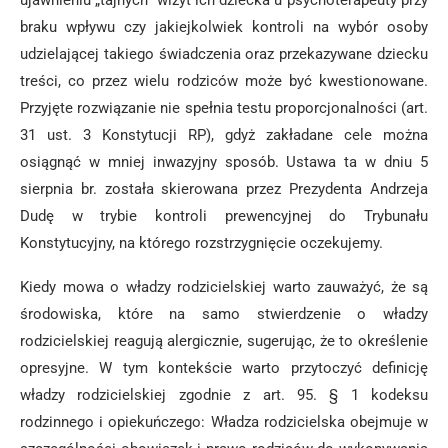
ujawnieniu „tajnych” wizyt ich dziecka u psychoterapeuty przy
braku wpływu czy jakiejkolwiek kontroli na wybór osoby
udzielającej takiego świadczenia oraz przekazywane dziecku
treści, co przez wielu rodziców może być kwestionowane.
Przyjęte rozwiązanie nie spełnia testu proporcjonalności (art.
31 ust. 3 Konstytucji RP), gdyż zakładane cele można
osiągnąć w mniej inwazyjny sposób. Ustawa ta w dniu 5
sierpnia br. została skierowana przez Prezydenta Andrzeja
Dudę w trybie kontroli prewencyjnej do Trybunału
Konstytucyjny, na którego rozstrzygnięcie oczekujemy.
Kiedy mowa o władzy rodzicielskiej warto zauważyć, że są
środowiska, które na samo stwierdzenie o władzy
rodzicielskiej reagują alergicznie, sugerując, że to określenie
opresyjne. W tym kontekście warto przytoczyć definicję
władzy rodzicielskiej zgodnie z art. 95. § 1 kodeksu
rodzinnego i opiekuńczego: Władza rodzicielska obejmuje w