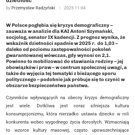
dzietność
by
Przemysław Radzyński
2025-11-04
W Polsce pogłębia się kryzys demograficzny –
zauważa w analizie dla KAI Antoni Szymański,
socjolog, senator IX kadencji. Z prognoz wynika, że
wskaźnik dzietności spadnie w 2025 r. do 1,03 –
daleko od poziomu zastępowalności pokoleń
gwarantowanej wówczas, gdy wynosi on 2,1.
Powinno to mobilizować do stawiania rodziny – jej
obowiązków i praw – w centrum społecznej uwagi, a
także do wyjęcia tej tematyki z bieżącego sporu
politycznego – podobnie jak próbuje się to czynić w
obszarze bezpieczeństwa państwa.
Czynników wpływających na obecny kryzys demograficzny
jest wiele. Dotkliwa jest coraz silniejsza kultura
konsumpcjonizmu, która nierzadko ustawia dziecko w roli
konkurenta wobec wygodnego życia dorosłych. Wzmacniają
to wzorce kultury masowej, często upowszechniające